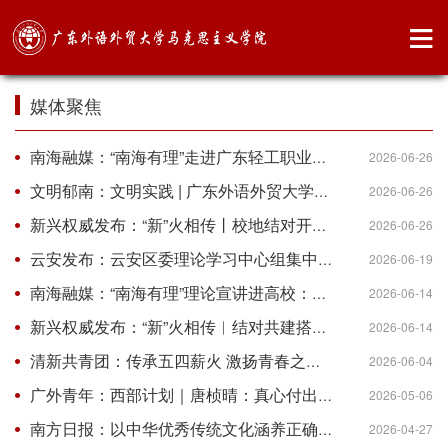
媒体聚焦
南海融媒：“南海有理”走进广东轻工职业技术大学：学深悟透全会精神，凝聚青年奋进力量
2026-06-26
文明郁南：文明实践 | 广东外语外贸大学马克思主义学院与郁南县新时代文明实践中心开展结对共...
2026-06-26
新兴权威发布：“新”火相传丨校地结对开展新时代廉洁文化主题宣讲活动
2026-06-26
云安发布：云安区委理论学习中心组集中学习习近平总书记关于树立和践行正确政绩观的重要论述...
2026-06-19
南海融媒：“南海有理”理论宣讲进高校：一场“文艺思政课”点燃青年文化自信
2026-06-14
新兴权威发布：“新”火相传︱结对共建搭平台 理论之声入基层
2026-06-14
清新共青团：传承五四薪火 激扬青春之志 —— 清新区举办纪念五四运动 107 周年主题宣讲活动
2026-06-04
广外青年：西部计划｜唐桢晴：真心付出的爱，会被孩子们温柔地接住
2026-05-06
南方日报：以中华优秀传统文化涵养正确政绩观
2026-04-27